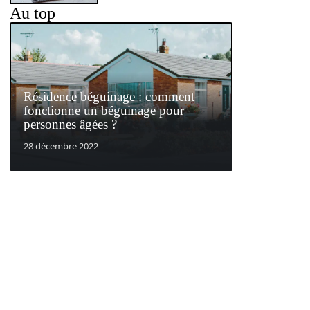
Au top
Résidence béguinage : comment
fonctionne un béguinage pour
personnes âgées ?
28 décembre 2022