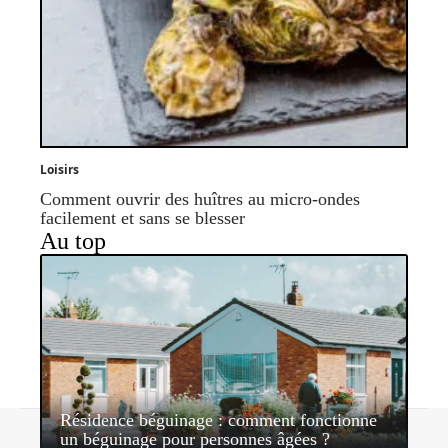
Loisirs
Comment ouvrir des huîtres au micro-ondes
facilement et sans se blesser
Au top
Résidence béguinage : comment fonctionne
Contact
Mentions légales
Sitemap
un béguinage pour personnes âgées ?