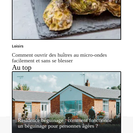
Loisirs
Comment ouvrir des huîtres au micro-ondes
facilement et sans se blesser
Au top
Résidence béguinage : comment fonctionne
Contact
Mentions légales
Sitemap
un béguinage pour personnes âgées ?