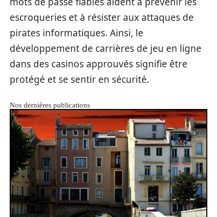
mots de passe fiables aident à prévenir les
escroqueries et à résister aux attaques de
pirates informatiques. Ainsi, le
développement de carrières de jeu en ligne
dans des casinos approuvés signifie être
protégé et se sentir en sécurité.
Nos dernières publications