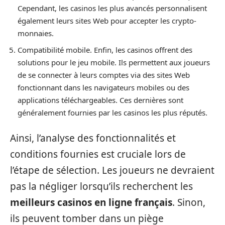
Cependant, les casinos les plus avancés personnalisent
également leurs sites Web pour accepter les crypto-
monnaies.
Compatibilité mobile. Enfin, les casinos offrent des
solutions pour le jeu mobile. Ils permettent aux joueurs
de se connecter à leurs comptes via des sites Web
fonctionnant dans les navigateurs mobiles ou des
applications téléchargeables. Ces dernières sont
généralement fournies par les casinos les plus réputés.
Ainsi, l’analyse des fonctionnalités et
conditions fournies est cruciale lors de
l’étape de sélection. Les joueurs ne devraient
pas la négliger lorsqu’ils recherchent les
meilleurs casinos en ligne français
. Sinon,
ils peuvent tomber dans un piège