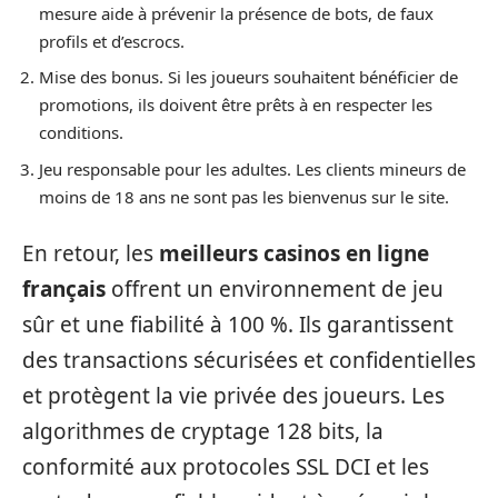
mesure aide à prévenir la présence de bots, de faux
profils et d’escrocs.
Mise des bonus. Si les joueurs souhaitent bénéficier de
promotions, ils doivent être prêts à en respecter les
conditions.
Jeu responsable pour les adultes. Les clients mineurs de
moins de 18 ans ne sont pas les bienvenus sur le site.
En retour, les
meilleurs casinos en ligne
français
offrent un environnement de jeu
sûr et une fiabilité à 100 %. Ils garantissent
des transactions sécurisées et confidentielles
et protègent la vie privée des joueurs. Les
algorithmes de cryptage 128 bits, la
conformité aux protocoles SSL DCI et les