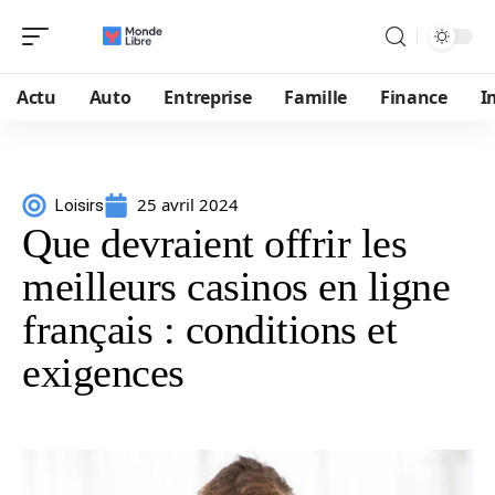
Actu
Auto
Entreprise
Famille
Finance
I
25 avril 2024
Loisirs
Que devraient offrir les
meilleurs casinos en ligne
français : conditions et
exigences