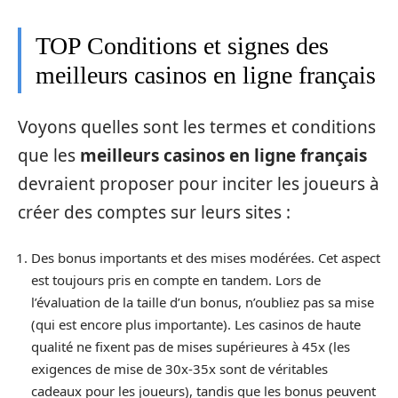
TOP Conditions et signes des
meilleurs casinos en ligne français
Voyons quelles sont les termes et conditions
que les
meilleurs casinos en ligne français
devraient proposer pour inciter les joueurs à
créer des comptes sur leurs sites :
Des bonus importants et des mises modérées. Cet aspect
est toujours pris en compte en tandem. Lors de
l’évaluation de la taille d’un bonus, n’oubliez pas sa mise
(qui est encore plus importante). Les casinos de haute
qualité ne fixent pas de mises supérieures à 45x (les
exigences de mise de 30x-35x sont de véritables
cadeaux pour les joueurs), tandis que les bonus peuvent