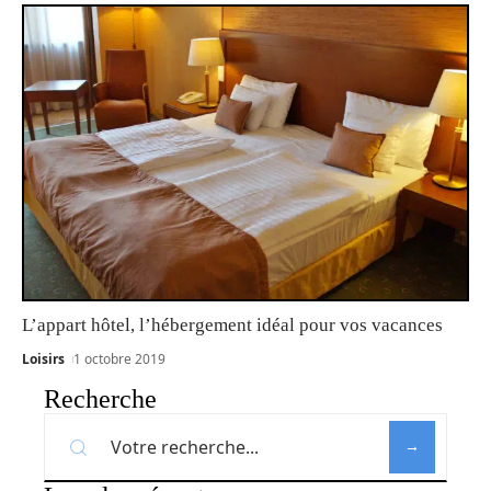
L’appart hôtel, l’hébergement idéal pour vos vacances
Loisirs
1 octobre 2019
Recherche