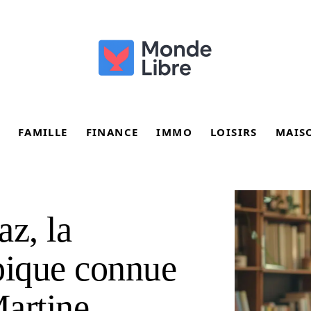
FAMILLE
FINANCE
IMMO
LOISIRS
MAIS
az, la
pique connue
artine