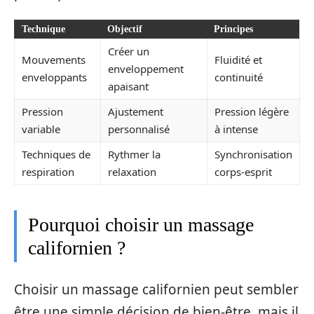
Technique
Objectif
Principes
Créer un
Mouvements
Fluidité et
enveloppement
enveloppants
continuité
apaisant
Pression
Ajustement
Pression légère
variable
personnalisé
à intense
Techniques de
Rythmer la
Synchronisation
respiration
relaxation
corps-esprit
Pourquoi choisir un massage
californien ?
Choisir un massage californien peut sembler
être une simple décision de bien-être, mais il