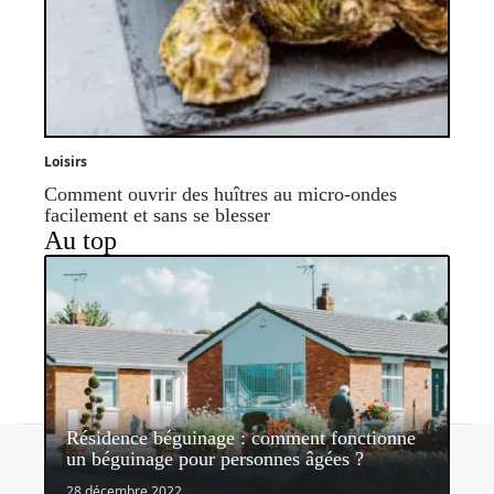
Loisirs
Comment ouvrir des huîtres au micro-ondes
facilement et sans se blesser
Au top
Résidence béguinage : comment fonctionne
Contact
Mentions légales
Sitemap
un béguinage pour personnes âgées ?
© 2026 | mondelibre.org
28 décembre 2022