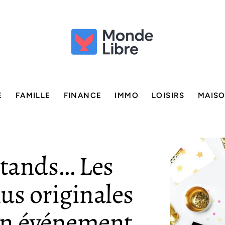
E
FAMILLE
FINANCE
IMMO
LOISIRS
MAIS
stands… Les
lus originales
un événement