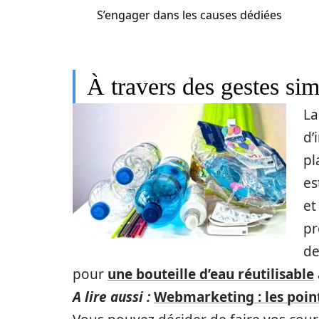
S’engager dans les causes dédiées
À travers des gestes si
La
d’
pl
es
e
pr
d
pour
une bouteille d’eau réutilisable
A lire aussi :
Webmarketing : les point