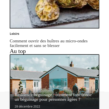
Loisirs
Comment ouvrir des huîtres au micro-ondes
facilement et sans se blesser
Au top
Résidence béguinage : comment fonctionne
Contact
Mentions légales
Sitemap
un béguinage pour personnes âgées ?
© 2026 | mondelibre.org
28 décembre 2022