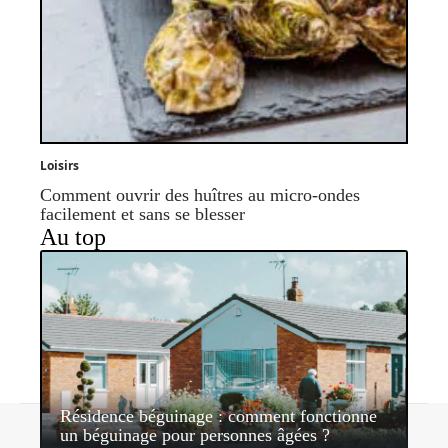
Loisirs
Comment ouvrir des huîtres au micro-ondes
facilement et sans se blesser
Au top
Résidence béguinage : comment fonctionne
Contact
Mentions légales
Sitemap
un béguinage pour personnes âgées ?