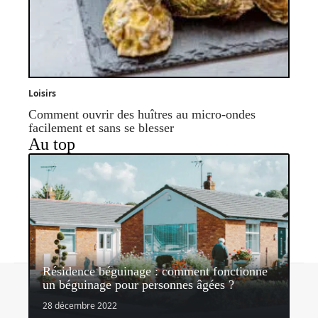
Loisirs
Comment ouvrir des huîtres au micro-ondes
facilement et sans se blesser
Au top
Résidence béguinage : comment fonctionne
Contact
Mentions légales
Sitemap
un béguinage pour personnes âgées ?
© 2026 | mondelibre.org
28 décembre 2022