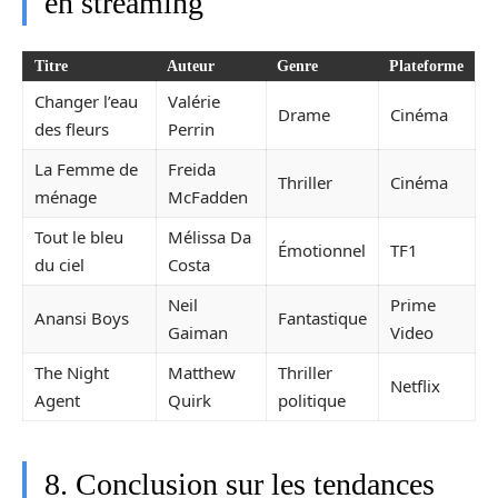
en streaming
Titre
Auteur
Genre
Plateforme
Changer l’eau
Valérie
Drame
Cinéma
des fleurs
Perrin
La Femme de
Freida
Thriller
Cinéma
ménage
McFadden
Tout le bleu
Mélissa Da
Émotionnel
TF1
du ciel
Costa
Neil
Prime
Anansi Boys
Fantastique
Gaiman
Video
The Night
Matthew
Thriller
Netflix
Agent
Quirk
politique
8. Conclusion sur les tendances