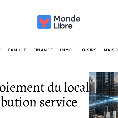
E
FAMILLE
FINANCE
IMMO
LOISIRS
MAIS
loiement du local
ibution service