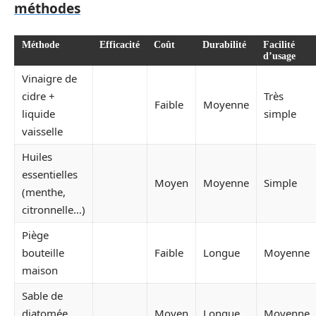
méthodes
Méthode
Efficacité
Coût
Durabilité
Facilité
d’usage
Vinaigre de
cidre +
Très
Faible
Moyenne
liquide
simple
vaisselle
Huiles
essentielles
Moyen
Moyenne
Simple
(menthe,
citronnelle…)
Piège
bouteille
Faible
Longue
Moyenne
maison
Sable de
diatomée
Moyen
Longue
Moyenne