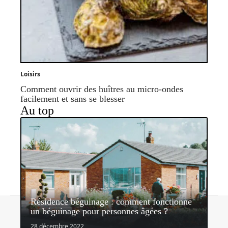
Loisirs
Comment ouvrir des huîtres au micro-ondes
facilement et sans se blesser
Au top
Résidence béguinage : comment fonctionne
Contact
Mentions légales
Sitemap
un béguinage pour personnes âgées ?
© 2026 | mondelibre.org
28 décembre 2022