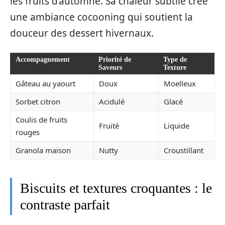
les fruits d’automne. Sa chaleur subtile crée
une ambiance cocooning qui soutient la
douceur des dessert hivernaux.
Accompagnement
Priorité de
Type de
Saveurs
Texture
Gâteau au yaourt
Doux
Moelleux
Sorbet citron
Acidulé
Glacé
Coulis de fruits
Fruité
Liquide
rouges
Granola maison
Nutty
Croustillant
Biscuits et textures croquantes : le
contraste parfait